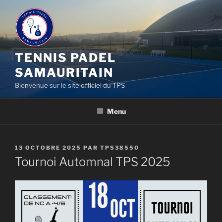
Aller
au
contenu
principal
TENNIS PADEL
SAMAURITAIN
Bienvenue sur le site officiel du TPS
Menu
PUBLIÉ
13 OCTOBRE 2025
PAR
TPS38550
LE
Tournoi Automnal TPS 2025