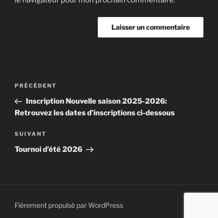
le navigateur pour mon prochain commentaire.
Navigation
Article
PRÉCÉDENT
de
précédent
Inscription Nouvelle saison 2025-2026:
l’article
Retrouvez les dates d’inscriptions ci-dessous
Article
SUIVANT
suivant
Tournoi d’été 2026
Fièrement propulsé par WordPress