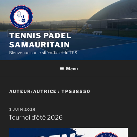
Aller
au
contenu
principal
TENNIS PADEL
SAMAURITAIN
Bienvenue sur le site officiel du TPS
Menu
AUTEUR/AUTRICE :
TPS38550
PUBLIÉ
3 JUIN 2026
LE
Tournoi d’été 2026