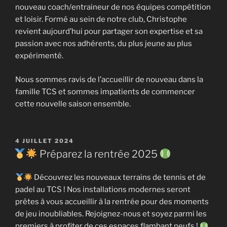
nouveau coach/entraineur de nos équipes compétition
et loisir. Formé au sein de notre club, Christophe
revient aujourd’hui pour partager son expertise et sa
passion avec nos adhérents, du plus jeune au plus
expérimenté.
Nous sommes ravis de l’accueillir de nouveau dans la
famille TCS et sommes impatients de commencer
cette nouvelle saison ensemble.
PUBLIÉ
4 JUILLET 2024
LE
Préparez la rentrée 2025
Découvrez les nouveaux terrains de tennis et de
padel au TCS ! Nos installations modernes seront
prêtes à vous accueillir à la rentrée pour des moments
de jeu inoubliables. Rejoignez-nous et soyez parmi les
premiers à profiter de ces espaces flambant neufs !