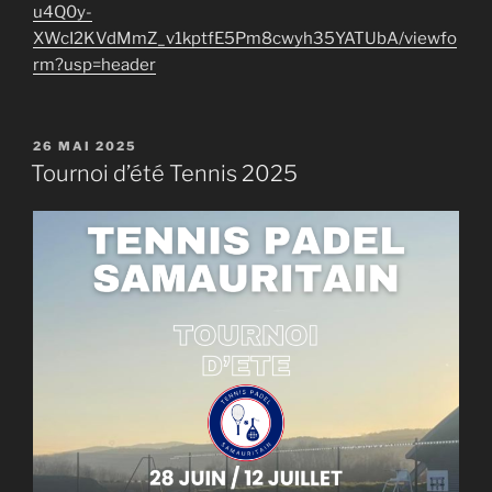
u4Q0y-
XWcI2KVdMmZ_v1kptfE5Pm8cwyh35YATUbA/viewfo
rm?usp=header
PUBLIÉ
26 MAI 2025
LE
Tournoi d’été Tennis 2025