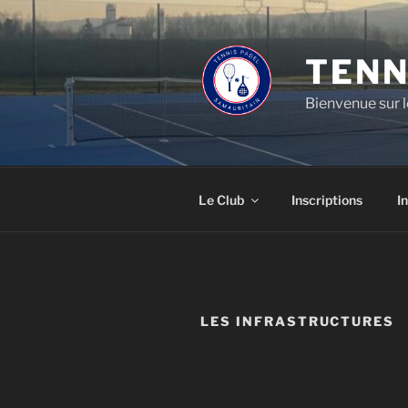
Aller
au
contenu
TENN
principal
Bienvenue sur l
Le Club
Inscriptions
I
LES INFRASTRUCTURES