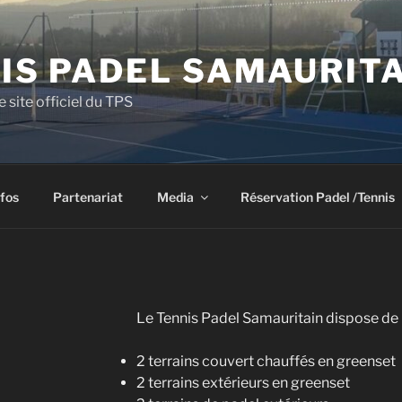
IS PADEL SAMAURIT
e site officiel du TPS
nfos
Partenariat
Media
Réservation Padel /Tennis
Le Tennis Padel Samauritain dispose de 6
2 terrains couvert chauffés en greenset
2 terrains extérieurs en greenset