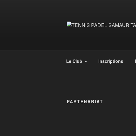
Aller
au
contenu
principal
Le Club
Inscriptions
PARTENARIAT