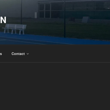
IN
is
Contact