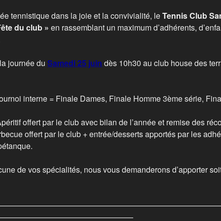
ée tennistique dans la joie et la convivialité, le
Tennis Club Sam
Fête du club »
en rassemblant un maximum d’adhérents, d’enfan
.
 la journée du
Samedi
25 juin
dès 10h30 au club house des terra
 tournoi interne = Finale Dames, Finale Homme 3ème série, F
Apéritif offert par le club avec bilan de l’année et remise des r
becue offert par le club + entrée/desserts apportés par les adhé
pétanque.
cune de vos spécialités, nous vous demanderons d’apporter soit
————————————————————————————
—————————————————