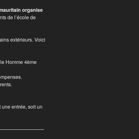
auritain organise
ts de l’école de
ins extérieurs. Voici
inale Homme 4ème
écompenses.
rents.
 une entrée, soit un
—————————