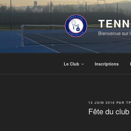
Aller
au
contenu
TENN
principal
Bienvenue sur le
Le Club
Inscriptions
PUBLIÉ
12 JUIN 2016
PAR
TP
LE
Fête du club