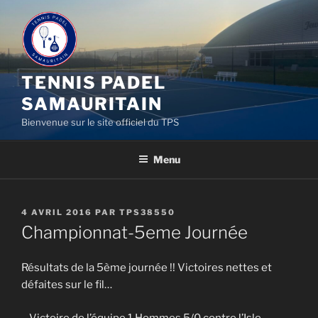
Aller
au
contenu
principal
TENNIS PADEL
SAMAURITAIN
Bienvenue sur le site officiel du TPS
Menu
PUBLIÉ
4 AVRIL 2016
PAR
TPS38550
LE
Championnat-5eme Journée
Résultats de la 5ème journée !! Victoires nettes et
défaites sur le fil…
– Victoire de l’équipe 1 Hommes 5/0 contre l’Isle