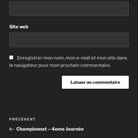
Site web
Enregistrer mon nom, mon e-mail et mon site dans
le navigateur pour mon prochain commentaire.
Navigation
Article
PRÉCÉDENT
de
précédent
Championnat – 4eme Journée
l’article