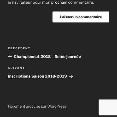
le navigateur pour mon prochain commentaire.
Navigation
Article
PRÉCÉDENT
de
précédent
Championnat 2018 – 3eme journée
l’article
Article
SUIVANT
suivant
Inscriptions Saison 2018-2019
Fièrement propulsé par WordPress