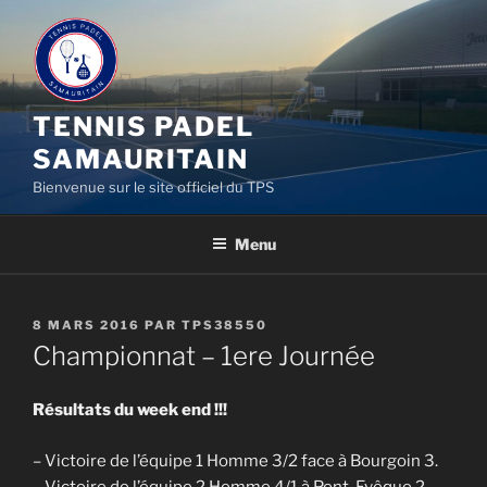
Aller
au
contenu
principal
TENNIS PADEL
SAMAURITAIN
Bienvenue sur le site officiel du TPS
Menu
PUBLIÉ
8 MARS 2016
PAR
TPS38550
LE
Championnat – 1ere Journée
Résultats du week end !!!
– Victoire de l’équipe 1 Homme 3/2 face à Bourgoin 3.
– Victoire de l’équipe 2 Homme 4/1 à Pont-Evêque 2