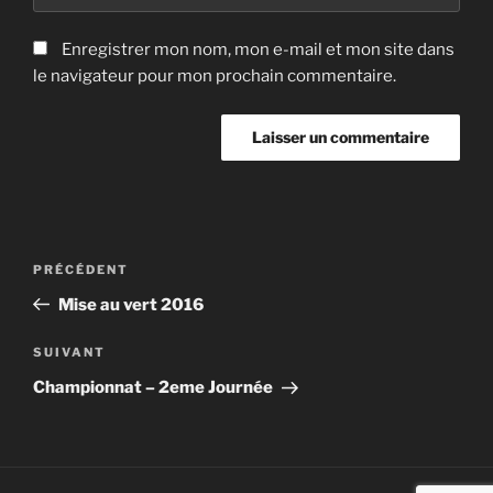
Enregistrer mon nom, mon e-mail et mon site dans
le navigateur pour mon prochain commentaire.
Navigation
Article
PRÉCÉDENT
de
précédent
Mise au vert 2016
l’article
Article
SUIVANT
suivant
Championnat – 2eme Journée