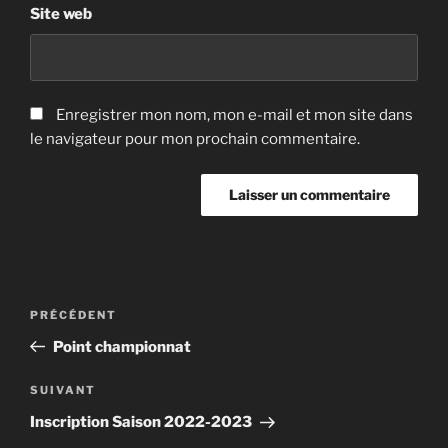
Site web
Enregistrer mon nom, mon e-mail et mon site dans
le navigateur pour mon prochain commentaire.
Navigation
Article
PRÉCÉDENT
de
précédent
Point championnat
l’article
Article
SUIVANT
suivant
Inscription Saison 2022-2023