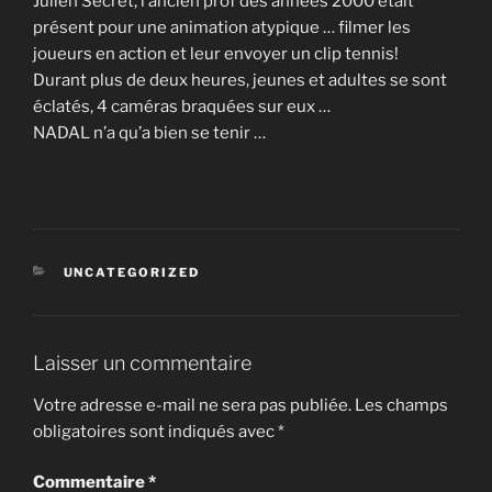
Julien Secret, l’ancien prof des années 2000 était
présent pour une animation atypique … filmer les
joueurs en action et leur envoyer un clip tennis!
Durant plus de deux heures, jeunes et adultes se sont
éclatés, 4 caméras braquées sur eux …
NADAL n’a qu’a bien se tenir …
CATÉGORIES
UNCATEGORIZED
Laisser un commentaire
Votre adresse e-mail ne sera pas publiée.
Les champs
obligatoires sont indiqués avec
*
Commentaire
*