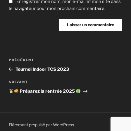
Enregistrer mon nom, mon e-mail et mon site dans
le navigateur pour mon prochain commentaire.
Navigation
Article
PRÉCÉDENT
de
précédent
Tournoi Indoor TCS 2023
l’article
Article
SUIVANT
suivant
Préparez la rentrée 2025
Fièrement propulsé par WordPress