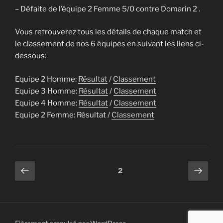
– Défaite de l’équipe 2 Femme 5/0 contre Domarin 2 .
Vous retrouverez tous les détails de chaque match et
le classement de nos 6 équipes en suivant les liens ci-
dessous:
Equipe 2 Homme:
Résultat
/
Classement
Equipe 3 Homme:
Résultat
/
Classement
Equipe 4 Homme:
Résultat
/
Classement
Equipe 2 Femme: Résultat /
Classement
Pagination
Page
Page
Page
2
précédente
suiv
des
publications