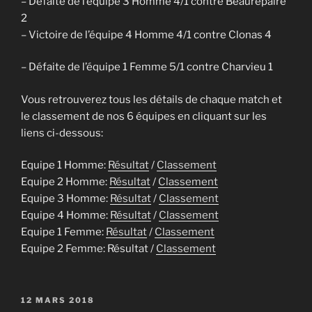
– Défaite
de l’équipe
3
Homme 4/1 contre Beaurepaire
2
– Victoire de l’équipe 4 Homme 4/1 contre Clonas 4
– Défaite de l’équipe 1 Femme 5/1 contre Charvieu 1
Vous retrouverez tous les détails de chaque match et
le classement de nos 6 équipes en cliquant sur les
liens ci-dessous:
Equipe 1 Homme:
Résultat
/
Classement
Equipe 2 Homme:
Résultat
/
Classement
Equipe 3 Homme:
Résultat
/
Classement
Equipe 4 Homme:
Résultat
/
Classement
Equipe 1 Femme:
Résultat
/
Classement
Equipe 2 Femme: Résultat /
Classement
PUBLIÉ
12 MARS 2018
LE