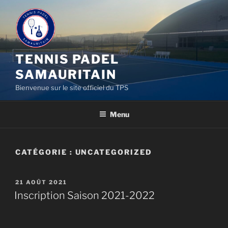
Aller
au
contenu
principal
TENNIS PADEL
SAMAURITAIN
Bienvenue sur le site officiel du TPS
Menu
CATÉGORIE :
UNCATEGORIZED
PUBLIÉ
21 AOÛT 2021
LE
Inscription Saison 2021-2022