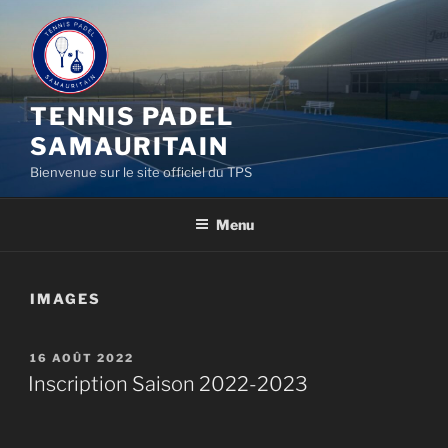
Aller
au
contenu
principal
TENNIS PADEL
SAMAURITAIN
Bienvenue sur le site officiel du TPS
Menu
IMAGES
PUBLIÉ
16 AOÛT 2022
LE
Inscription Saison 2022-2023